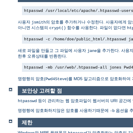
htpasswd /usr/local/etc/apache/.htpasswd-user
사용자
의 암호를 추가하거나 수정한다. 사용자에게 암호
jsmith
아니면 시스템의
함수를 사용한다. 파일이 없다면
crypt()
ht
htpasswd -c /home/doe/public_html/.htpasswd j
새로 파일을 만들고 그 파일에 사용자
을 추가한다. 사용
jane
한후 오류상태를 반환한다.
htpasswd -mb /usr/web/.htpasswd-all jones Pwd
명령행의 암호(
)를 MD5 알고리즘으로 암호화하여
Pwd4Steve
보안상 고려할 점
등이 관리하는 웹 암호파일이 웹서버의 URI 공간에
htpasswd
명령행에 암호화하지않은 암호를 사용하기때문에
옵션을 추
-b
제한
Windows와 MPE 플래폼은
가 암호화하는 암호의 
htpasswd