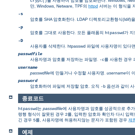
를 사용하여 암호를 암호화한다. Windows, N
crypt()
만, Windows, Netware, TPF의
httpd
서버는 이 형식을 
-s
암호를 SHA 암호화한다. LDAP 디렉토리교환형식(ldif
-p
암호를 그대로 사용한다. 모든 플래폼의
가 지원
htpasswd
-D
사용자를 삭제한다. htpasswd 파일에 사용자명이 있다
passwdfile
사용자명과 암호를 저장하는 파일명.
를 사용한 경우 
-c
username
passwdfile
에 만들거나 수정할 사용자명.
username
이 
password
암호화하여 파일에 저장할 암호. 오직
옵션과 같이 사
-b
종료코드
는
passwdfile
에 사용자명과 암호를 성공적으로 추가하
htpasswd
령행 형식이 잘못된 경우
를, 입력한 암호와 확인차 다시 입
2
긴 경우
를, 사용자명에 허용하지않는 문자가 포함된 경우
제
5
예제