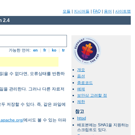
모듈
|
지시어들
|
FAQ
|
용어
|
사이트맵
 2.4
가능한 언어:
en
|
fr
|
ko
|
tr
개요
 읽을 수 없다면, 오류상태를 반환하
옵션
종료코드
일을 관리한다. 그러나 다른 자료저
예제
보안상 고려할 점
제한
두 저장할 수 있다. 즉, 같은 파일에
참고
httpd
d.apache.org/
에서도 볼 수 있는 아파
배포본에는 SHA1을 지원하는
스크립트도 있다.