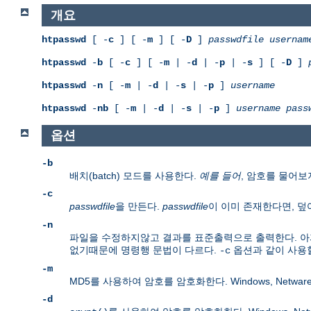
개요
htpasswd
[ -
c
] [ -
m
] [ -
D
]
passwdfile
usernam
htpasswd
-
b
[ -
c
] [ -
m
| -
d
| -
p
| -
s
] [ -
D
]
htpasswd
-
n
[ -
m
| -
d
| -
s
| -
p
]
username
htpasswd
-
nb
[ -
m
| -
d
| -
s
| -
p
]
username
pass
옵션
-b
배치(batch) 모드를 사용한다.
예를 들어
, 암호를 물어
-c
passwdfile
을 만든다.
passwdfile
이 이미 존재한다면, 덮
-n
파일을 수정하지않고 결과를 표준출력으로 출력한다. 아
없기때문에 명령행 문법이 다르다.
옵션과 같이 사용할
-c
-m
MD5를 사용하여 암호를 암호화한다. Windows, Netwar
-d