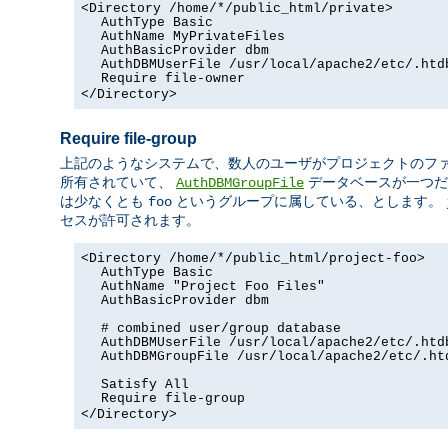
<Directory /home/*/public_html/private>
AuthType Basic
AuthName MyPrivateFiles
AuthBasicProvider dbm
AuthDBMUserFile /usr/local/apache2/etc/.htd
Require file-owner
</Directory>
Require file-group
上記のようなシステムで、数人のユーザがプロジェクトのフ
所有されていて、
データベースが一つだ
AuthDBMGroupFile
は少なくとも
というグループに属している、とします。
foo
セスが許可されます。
<Directory /home/*/public_html/project-foo>
AuthType Basic
AuthName "Project Foo Files"
AuthBasicProvider dbm
# combined user/group database
AuthDBMUserFile /usr/local/apache2/etc/.htd
AuthDBMGroupFile /usr/local/apache2/etc/.ht
Satisfy All
Require file-group
</Directory>