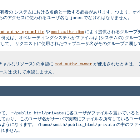
有者の システムにおける名前と一致する必要があります。つまり、オペ
からのアクセスに使われるユーザ名も
でなければなりません。
jones
や
により提供されるグループデ
od_authz_groupfile
mod_authz_dbm
例えば、オペレーティングシステムがファイルは (システムの) グルー
して、 リクエストに使用されたウェブユーザ名がそのグループに属して
チャルなリソース) の承認に
が使用されたときは、 
mod_authz_owner
ースは 決して承認しません。
いて、
に各ユーザがファイルを置いている
~/public_html/private
ており、 このユーザ名がサーバで実際にファイルを所有しているユー
るようになります。
の中のファ
/home/smith/public_html/private
されません。