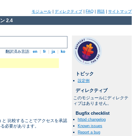
モジュール
|
ディレクティブ
|
FAQ
|
用語
|
サイトマップ
 2.4
翻訳済み言語:
en
|
fr
|
ja
|
ko
トピック
設定例
ディレクティブ
このモジュールにディレクテ
ィブはありません。
Bugfix checklist
httpd changelog
) と 比較することでアクセスを承認
Known issues
いる必要があります。
Report a bug