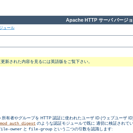
Apache HTTP サーバ バージョン
ジュール
近更新された内容を見るには英語版をご覧下さい。
者やグループを HTTP 認証に使われたユーザ ID (ウェブユーザ ID
のような認証モジュールで既に 適切に検証されて
mod_auth_digest
と
という二つの引数を認識します:
file-owner
file-group