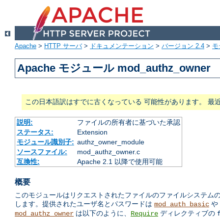
Apache
>
HTTP サーバ
>
ドキュメンテーション
>
バージョン 2.4
>
モ
Apache モジュール mod_authz_owner
この日本語訳はすでに古くなっている 可能性があります。 最
説明:
ファイルの所有者に基づいた承認
ステータス:
Extension
モジュール識別子:
authz_owner_module
ソースファイル:
mod_authz_owner.c
互換性:
Apache 2.1 以降で使用可能
概要
このモジュールはリクエストされたファイルのファイルシステムの 所有
します。提供されたユーザ名とパスワードは
や
mod_auth_basic
は以下のように、
ディレクティブの
mod_authz_owner
Require