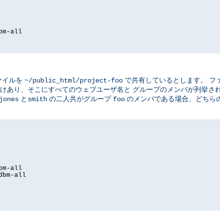
bm-all
ァイルを
で共有しているとします。 フ
~/public_html/project-foo
けあり、そこにすべてのウェブユーザ名と グループのメンバが列挙さ
と
の二人共がグループ
のメンバである場合、どちら
jones
smith
foo
bm-all
dbm-all