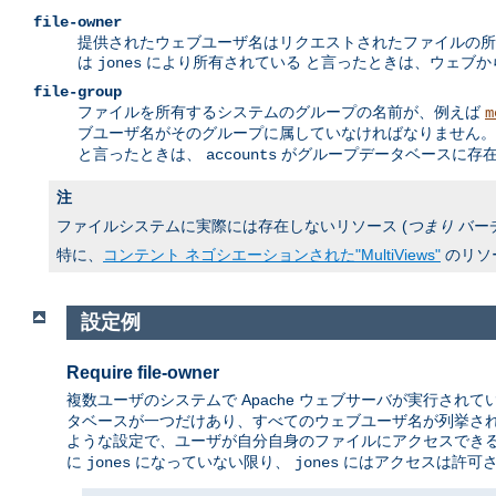
file-owner
提供されたウェブユーザ名はリクエストされたファイルの所
は
により所有されている と言ったときは、ウェブ
jones
file-group
ファイルを所有するシステムのグループの名前が、例えば
m
ブユーザ名がそのグループに属していなければなりません。 
と言ったときは、
がグループデータベースに存在
accounts
注
ファイルシステムに実際には存在しないリソース (
つまり
バー
特に、
コンテント ネゴシエーションされた"MultiViews"
のリソ
設定例
Require file-owner
複数ユーザのシステムで Apache ウェブサーバが実行されて
タベースが一つだけあり、すべてのウェブユーザ名が列挙され
ような設定で、ユーザが自分自身のファイルにアクセスでき
に
になっていない限り、
にはアクセスは許可
jones
jones